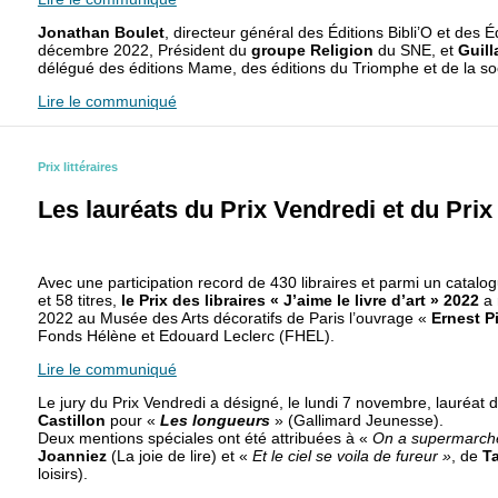
Jonathan Boulet
, directeur général des Éditions Bibli’O et des Éd
décembre 2022, Président du
groupe Religion
du SNE, et
Guil
délégué des éditions Mame, des éditions du Triomphe et de la soc
Lire le communiqué
Prix littéraires
Les lauréats du Prix Vendredi et du Prix J
Avec une participation record de 430 libraires et parmi un catalo
et 58 titres,
le Prix des libraires « J’aime le livre d’art » 2022
a 
2022 au Musée des Arts décoratifs de Paris l’ouvrage «
Ernest P
Fonds Hélène et Edouard Leclerc (FHEL).
Lire le communiqué
Le jury du Prix Vendredi a désigné, le lundi 7 novembre, lauréat d
Castillon
pour «
Les longueurs
» (Gallimard Jeunesse).
Deux mentions spéciales ont été attribuées à «
On a supermarché
Joanniez
(La joie de lire) et «
Et le ciel se voila de fureur »
, de
T
loisirs).