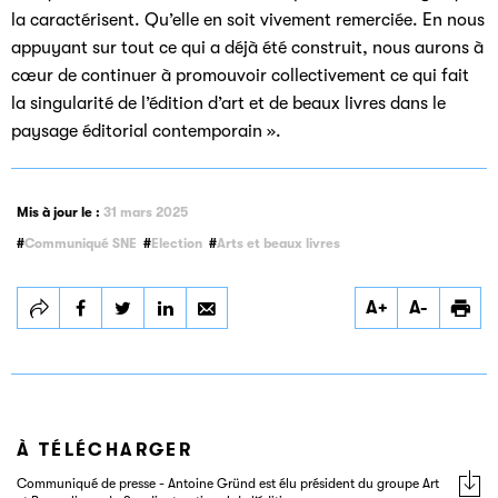
la caractérisent. Qu’elle en soit vivement remerciée. En nous
appuyant sur tout ce qui a déjà été construit, nous aurons à
cœur de continuer à promouvoir collectivement ce qui fait
la singularité de l’édition d’art et de beaux livres dans le
paysage éditorial contemporain ».
Mis à jour le :
31 mars 2025
Communiqué SNE
Election
Arts et beaux livres
Partager
Partager
Partager
A+
A-
Antoine Gründ est
Antoine Gründ est
Antoine Gründ est
élu président du
élu président du
élu président du
groupe Art et
groupe Art et
groupe Art et
Beaux livres du
Beaux livres du
Beaux livres du
Syndicat national
Syndicat national
Syndicat national
de l’édition
de l’édition
de l’édition
À TÉLÉCHARGER
Communiqué de presse - Antoine Gründ est élu président du groupe Art