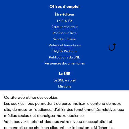
Offres d'emploi
Être éditeur
Le B-A-BA
Éditeur et auteur
Réaliser un livre
Vendre un livre
Métiers et formations
FAQ de l'édition
Publications du SNE
Ressources documentaires
Le SNE
Le SNE en bref
Missions
Organisation
Ce site web utilise des cookies
Groupes & commissions
Les cookies nous permettent de personnaliser le contenu de notre
Partenaires
site, de mesurer l’audience, d’offrir des fonctionnalités relatives aux
Annuaire des adhérents
médias sociaux et d’analyser notre audience.
Nouveaux adhérents
Vous pouvez choisir ci-dessous votre niveau d’acceptation et
Espace adhérent
personnaliser ce choix en cliquant sur le bouton « Afficher les
Adhérer au SNE