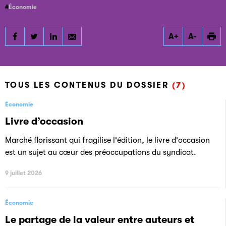
Économie
Partager
Partager
Partager
A+
A-
Économie
Économie
Économie
TOUS LES CONTENUS DU DOSSIER
(7)
Économie
Livre d’occasion
Marché florissant qui fragilise l'édition, le livre d'occasion
est un sujet au cœur des préoccupations du syndicat.
9 juillet 2026
Économie
Le partage de la valeur entre auteurs et