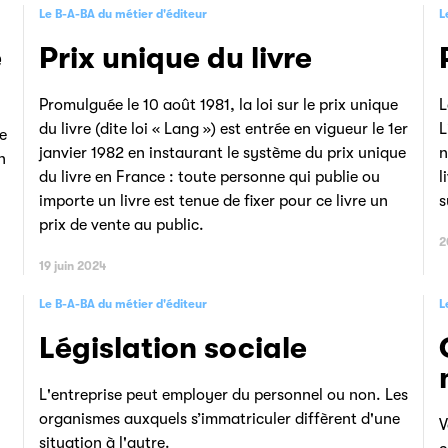
Le B-A-BA du métier d'éditeur
L
é
Prix unique du livre
Promulguée le 10 août 1981, la loi sur le prix unique
L
du livre (dite loi « Lang ») est entrée en vigueur le 1er
L
e
janvier 1982 en instaurant le système du prix unique
n
n
du livre en France : toute personne qui publie ou
l
importe un livre est tenue de fixer pour ce livre un
s
prix de vente au public.
2
19 juin 2024
Le B-A-BA du métier d'éditeur
L
Législation sociale
L'entreprise peut employer du personnel ou non. Les
organismes auxquels s’immatriculer diffèrent d'une
V
situation à l'autre.