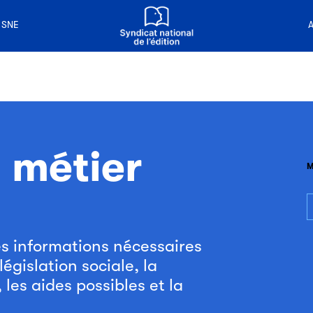
n livre
 de la lecture
 SNE
A
 métier
M
L
L
L
m
m
m
es informations nécessaires
législation sociale, la
 les aides possibles et la