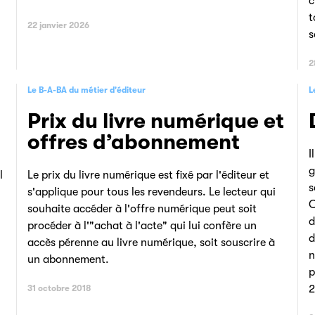
c
t
22 janvier 2026
s
2
Le B-A-BA du métier d'éditeur
L
Prix du livre numérique et
offres d’abonnement
I
g
l
Le prix du livre numérique est fixé par l'éditeur et
s
s'applique pour tous les revendeurs. Le lecteur qui
C
souhaite accéder à l'offre numérique peut soit
d
procéder à l'"achat à l'acte" qui lui confère un
d
accès pérenne au livre numérique, soit souscrire à
n
un abonnement.
p
2
31 octobre 2018