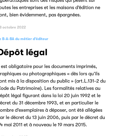
yberattaques sont des risques qui pèsent sur
outes les entreprises et les maisons d’édition ne
ont, bien évidemment, pas épargnées.
8 octobre 2022
e B-A-BA du métier d'éditeur
Dépôt légal
l est obligatoire pour les documents imprimés,
raphiques ou photographiques « dès lors qu’ils
ont mis à la disposition du public » (art.L.131-2 du
ode du Patrimoine). Les formalités relatives au
épôt légal figurant dans la loi 20 juin 1992 et le
écret du 31 décembre 1993, et en particulier le
ombre d’exemplaires à déposer, ont été allégées
ar le décret du 13 juin 2006, puis par le décret du
4 mai 2011 et à nouveau le 19 mars 2015.