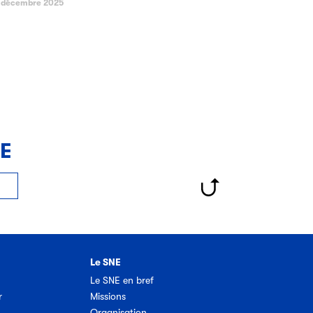
 décembre 2025
NE
Le SNE
Le SNE en bref
r
Missions
Organisation