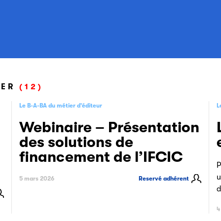
IER
(12)
Le B-A-BA du métier d'éditeur
L
Webinaire – Présentation
des solutions de
financement de l’IFCIC
P
u
5 mars 2026
Reservé adhérent
d
4