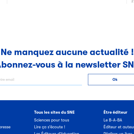
2
Ne manquez aucune actualité !
bonnez-vous à la newsletter S
Tous les sites du SNE
Être éditeur
Sciences pour tous
Le B-A-BA
resse
Lire ça s'écoute !
Éditeur et auteu
Les Éditeurs d'éducation
Réaliser un livre