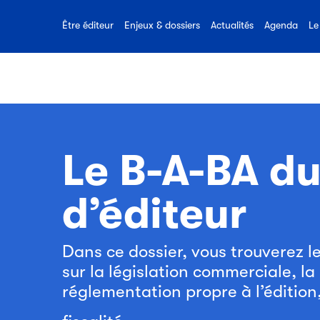
Toutes nos ressources
quotidien pour les éditeurs, le
Réaliser u
sur le métier d’éditeur
Promotion
livre et la lecture.
Être éditeur
Enjeux & dossiers
Actualités
Agenda
Le
Le B-A-BA du
d’éditeur
Dans ce dossier, vous trouverez l
sur la législation commerciale, la 
réglementation propre à l’édition,
.