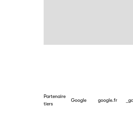
Partenaire
Google
google.fr
_g
tiers