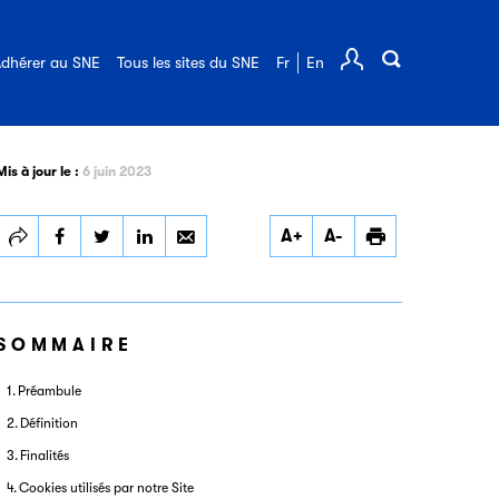
Offres d'emploi
Les webinaires du SNE
Adhérer au SNE
Annuaire des adhérents
dhérer au SNE
Tous les sites du SNE
Fr
En
Comp
FAQ de l'édition
Mis à jour le :
6 juin 2023
Partager
Partager
Partager
Imprimer
A+
A-
Charte cookies
Charte cookies
Charte cookies
SOMMAIRE
Préambule
Définition
Finalités
Cookies utilisés par notre Site