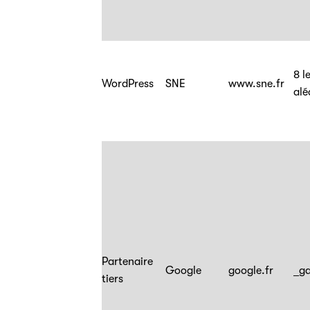
8 l
WordPress
SNE
www.sne.fr
alé
Partenaire
Google
google.fr
_ga
tiers