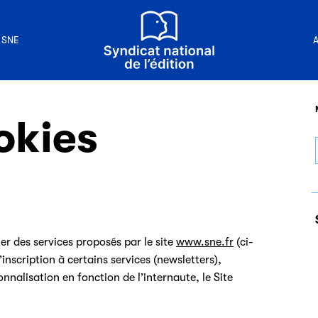
 du métier d'éditeur
Commercialiser un livre
e
Prix unique du livre
ion
Le Festival du Livre de Paris
t auteur
Métiers et formations
 publier
Environnement
 SNE
A
n livre
 de la lecture
okies
er des services proposés par le site
www.sne.fr
(ci-
l’inscription à certains services (newsletters),
onnalisation en fonction de l’internaute, le Site