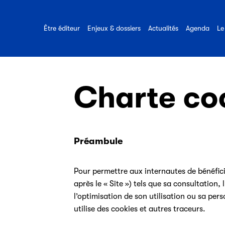
Le Syndicat national de
Être éditeur
Le B-A-BA
Numériqu
d'expertise du SNE
Organisat
l’édition (Sne) s’engage au
Éditeur e
Liberté de
Toutes nos ressources
quotidien pour les éditeurs, le
Être éditeur
Enjeux & dossiers
Actualités
Agenda
Le
Réaliser u
sur le métier d’éditeur
Promotion
livre et la lecture.
Charte co
Préambule
Pour permettre aux internautes de bénéfici
après le « Site ») tels que sa consultation, 
l’optimisation de son utilisation ou sa pers
utilise des cookies et autres traceurs.