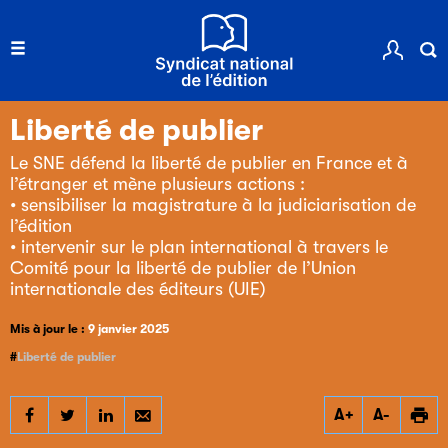
Liberté de publier
Le SNE défend la liberté de publier en France et à
l’étranger et mène plusieurs actions :
• sensibiliser la magistrature à la judiciarisation de
l’édition
• intervenir sur le plan international à travers le
Comité pour la liberté de publier de l’Union
internationale des éditeurs (UIE)
Mis à jour le :
9 janvier 2025
Liberté de publier
Partager
Partager
Partager
A+
A-
Liberté de publier
Liberté de publier
Liberté de publier