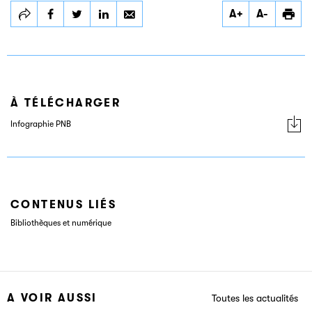
Partager
Partager
Partager
A+
A-
Après trois années
Après trois années
Après trois années
d’existence, PNB un
d’existence, PNB un
d’existence, PNB un
dispositif qui marche
dispositif qui marche
dispositif qui marche
À TÉLÉCHARGER
Infographie PNB
CONTENUS LIÉS
Bibliothèques et numérique
A VOIR AUSSI
Toutes les actualités