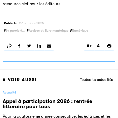
ressource clef pour les éditeurs !
Publié le :
27 octobre 2025
La parole à...
Assises du livre numérique
Numérique
Partager
Partager
Partager
A+
A-
Interview de Florent
Interview de Florent
Interview de Florent
Souillot, président
Souillot, président
Souillot, président
de la commission
de la commission
de la commission
Numérique
Numérique
Numérique
A VOIR AUSSI
Toutes les actualités
Actualité
Appel à participation 2026 : rentrée
littéraire pour tous
Pour la quatorzième année consécutive, les éditrices et les