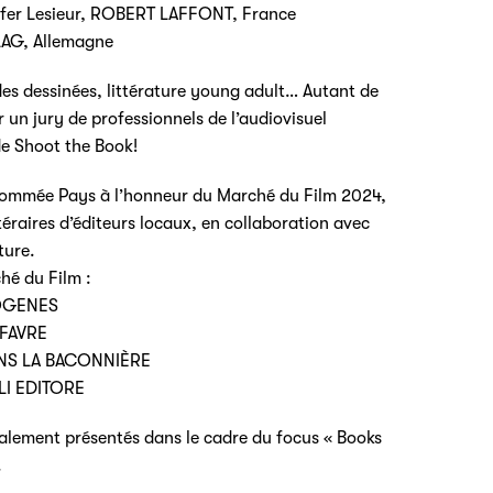
nnifer Lesieur, ROBERT LAFFONT, France
LAG, Allemagne
es dessinées, littérature young adult… Autant de
r un jury de professionnels de l’audiovisuel
de Shoot the Book!
, nommée Pays à l’honneur du Marché du Film 2024,
téraires d’éditeurs locaux, en collaboration avec
ture.
hé du Film :
IOGENES
 FAVRE
IONS LA BACONNIÈRE
LLI EDITORE
alement présentés dans le cadre du focus « Books
.