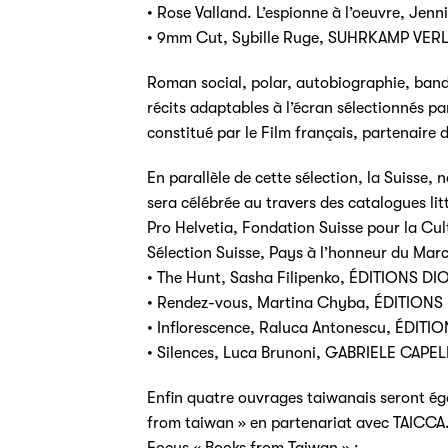
• Rose Valland. L’espionne à l’oeuvre, Je
• 9mm Cut, Sybille Ruge, SUHRKAMP VER
Roman social, polar, autobiographie, band
récits adaptables à l’écran sélectionnés pa
constitué par le Film français, partenaire 
En parallèle de cette sélection, la Suisse
sera célébrée au travers des catalogues lit
Pro Helvetia, Fondation Suisse pour la Cul
Sélection Suisse, Pays à l’honneur du Marc
• The Hunt, Sasha Filipenko, ÉDITIONS D
• Rendez-vous, Martina Chyba, ÉDITIONS
• Inflorescence, Raluca Antonescu, ÉDIT
• Silences, Luca Brunoni, GABRIELE CAPE
Enfin quatre ouvrages taiwanais seront ég
from taiwan » en partenariat avec TAICCA
Focus « Books from Taiwan » :