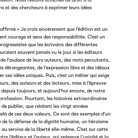
ssion. Nous restons attachés au droit à la
ns et des chercheurs à exprimer leurs idées
affirmé « Je crois sincèrement que l’édition est un
lient courage et sens des responsabilités. C’est un
progressistes que les écrivains des différentes
uraient souvent jamais vu le jour si les éditeurs
 de l’audace de leurs auteurs, des mots percutants,
s dérangeantes, de l’expression libre et des idéaux
er ces idées uniques. Puis, c’est un métier qui exige
teurs, des auteurs et des lecteurs, mise à l’épreuve
d depuis toujours, et aujourd’hui encore, de notre
rofession. Pourtant, les histoires extraordinaires
é de publier, que relatent les vingt années
-delà de ces deux valeurs. Ce sont des exemples d’un
e de la défense de la dignité humaine, un héroïsme
 au service de la liberté elle-même. C’est sur cette
re l’éditeur et l’auteur, qui préserve l’unicité et la