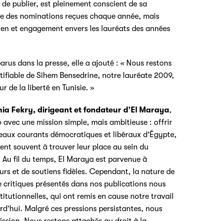
de publier, est pleinement conscient de sa
base des nominations reçues chaque année, mais
tien et engagement envers les lauréats des années
arus dans la presse, elle a ajouté : « Nous restons
tifiable de Sihem Bensedrine, notre lauréate 2009,
 de la liberté en Tunisie. »
hia Fekry, dirigeant et fondateur d’El Maraya
,
 avec une mission simple, mais ambitieuse : offrir
veaux courants démocratiques et libéraux d’Égypte,
nent souvent à trouver leur place au sein du
. Au fil du temps, El Maraya est parvenue à
rs et de soutiens fidèles. Cependant, la nature de
ue critiques présentés dans nos publications nous
itutionnelles, qui ont remis en cause notre travail
ourd’hui. Malgré ces pressions persistantes, nous