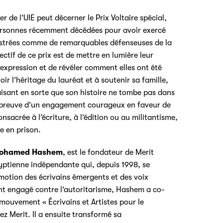
r de l’UIE peut décerner le Prix Voltaire spécial,
ersonnes récemment décédées pour avoir exercé
illustrées comme de remarquables défenseuses de la
jectif de ce prix est de mettre en lumière leur
expression et de révéler comment elles ont été
ir l’héritage du lauréat et à soutenir sa famille,
faisant en sorte que son histoire ne tombe pas dans
it preuve d’un engagement courageux en faveur de
onsacrée à l’écriture, à l’édition ou au militantisme,
e en prison.
ohamed Hashem
, est le fondateur de Merit
yptienne indépendante qui, depuis 1998, se
omotion des écrivains émergents et des voix
nt engagé contre l’autoritarisme, Hashem a co-
ouvement « Écrivains et Artistes pour le
z Merit. Il a ensuite transformé sa