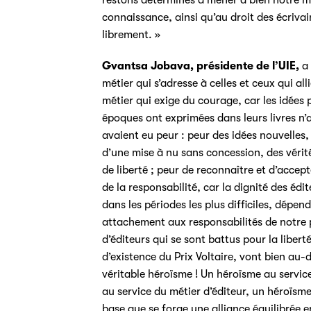
restons déterminés à mener à bien notre mi
connaissance, ainsi qu’au droit des écrivai
librement. »
Gvantsa Jobava, présidente de l’UIE,
a 
métier qui s’adresse à celles et ceux qui al
métier qui exige du courage, car les idées 
époques ont exprimées dans leurs livres n’a
avaient eu peur : peur des idées nouvelles,
d’une mise à nu sans concession, des vérité
de liberté ; peur de reconnaître et d’accept
de la responsabilité, car la dignité des édi
dans les périodes les plus difficiles, dépen
attachement aux responsabilités de notre p
d’éditeurs qui se sont battus pour la libert
d’existence du Prix Voltaire, vont bien au
véritable héroïsme ! Un héroïsme au servic
au service du métier d’éditeur, un héroïsme
base que se forge une alliance équilibrée ent