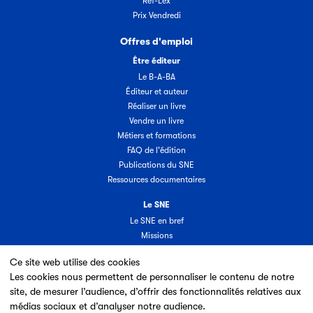
Ref-Lex
Prix Vendredi
Offres d'emploi
Être éditeur
Le B-A-BA
Éditeur et auteur
Réaliser un livre
Vendre un livre
Métiers et formations
FAQ de l'édition
Publications du SNE
Ressources documentaires
Le SNE
Le SNE en bref
Missions
Organisation
Ce site web utilise des cookies
Groupes & commissions
Les cookies nous permettent de personnaliser le contenu de notre
Partenaires
site, de mesurer l’audience, d’offrir des fonctionnalités relatives aux
Annuaire des adhérents
médias sociaux et d’analyser notre audience.
Nouveaux adhérents