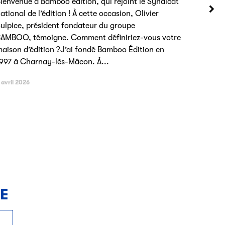
ienvenue à Bamboo édition, qui rejoint le Syndicat
ational de l’édition ! À cette occasion, Olivier
ulpice, président fondateur du groupe
AMBOO, témoigne. Comment définiriez-vous votre
aison d’édition ?J’ai fondé Bamboo Édition en
997 à Charnay-lès-Mâcon. À...
 avril 2026
NE