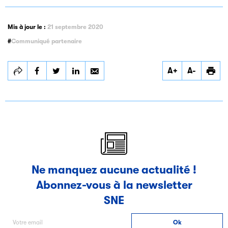
Mis à jour le :
21 septembre 2020
Communiqué partenaire
Partager
Partager
Partager
A+
A-
#tousenlibrairie : une
#tousenlibrairie : une
#tousenlibrairie : une
campagne de
campagne de
campagne de
communication pour les
communication pour les
communication pour les
librairies indépendantes
librairies indépendantes
librairies indépendantes
Ne manquez aucune actualité !
Abonnez-vous à la newsletter
SNE