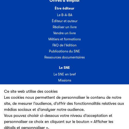
Offres d'emploi
Être éditeur
Le B-A-BA
Éditeur et auteur
Réaliser un livre
Vendre un livre
Métiers et formations
FAQ de l'édition
Publications du SNE
Ressources documentaires
Le SNE
Le SNE en bref
Missions
Organisation
Ce site web utilise des cookies
Groupes & commissions
Les cookies nous permettent de personnaliser le contenu de notre
Partenaires
site, de mesurer l’audience, d’offrir des fonctionnalités relatives aux
Annuaire des adhérents
médias sociaux et d’analyser notre audience.
Nouveaux adhérents
Vous pouvez choisir ci-dessous votre niveau d’acceptation et
Espace adhérent
personnaliser ce choix en cliquant sur le bouton « Afficher les
Adhérer au SNE
détails et personnaliser ».