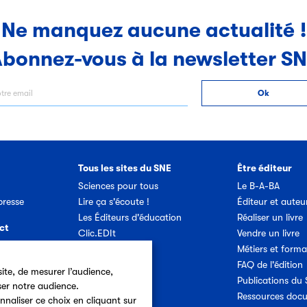
Ne manquez aucune actualité !
bonnez-vous à la newsletter S
Tous les sites du SNE
Être éditeur
Sciences pour tous
Le B-A-BA
resse
Lire ça s'écoute !
Éditeur et auteu
Les Éditeurs d'éducation
Réaliser un livre
ct
Clic.EDIt
Vendre un livre
Ref-Lex
Métiers et forma
etter SNE
Prix Vendredi
FAQ de l'édition
ite, de mesurer l’audience,
Publications du
ser notre audience.
Offres d'emploi
Ressources doc
nnaliser ce choix en cliquant sur