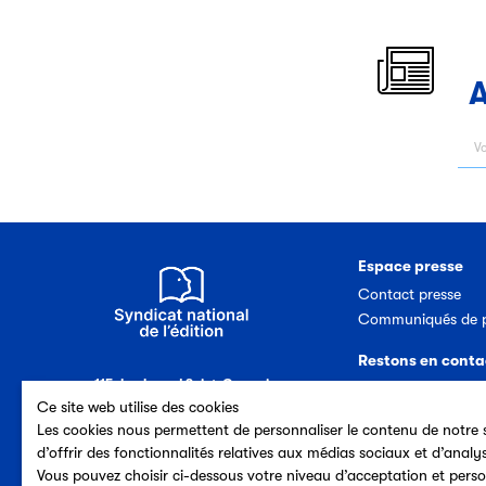
A
Espace presse
Contact presse
Communiqués de p
Restons en conta
115, boulevard Saint-Germain
Nous contacter
75006 Paris (France)
Ce site web utilise des cookies
Abonnement newsl
Tél. 33 (0)1 44 41 40 50
Les cookies nous permettent de personnaliser le contenu de notre s
d’offrir des fonctionnalités relatives aux médias sociaux et d’analy
Vous pouvez choisir ci-dessous votre niveau d’acceptation et perso