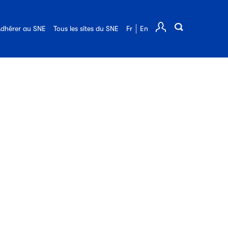
Offres d'emploi
Les webinaires du SNE
Adhérer au SNE
Annuaire des adhérents
dhérer au SNE
Tous les sites du SNE
Fr
En
Comp
FAQ de l'édition