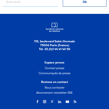
Filéas
115, boulevard Saint-Germain
Filéas est une plateforme en ligne destinée à l’ensemble
75006 Paris (France)
Tél. 33 (0)1 44 41 40 50
des acteurs de la filière du livre. Suivez les ventes de vos
ouvrages grâce à Filéas.
Espace presse
Contact presse
Communiqués de presse
Restons en contact
Nous contacter
Abonnement newsletter SNE