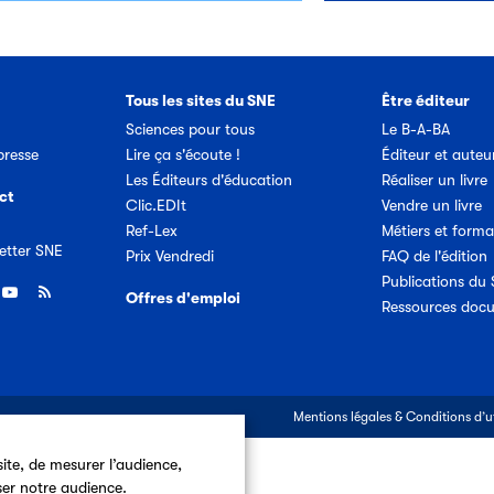
Tous les sites du SNE
Être éditeur
Sciences pour tous
Le B-A-BA
resse
Lire ça s'écoute !
Éditeur et auteu
Les Éditeurs d'éducation
Réaliser un livre
ct
Clic.EDIt
Vendre un livre
Ref-Lex
Métiers et forma
etter SNE
Prix Vendredi
FAQ de l'édition
Publications du
Offres d'emploi
Ressources doc
Mentions légales & Conditions d’ut
ite, de mesurer l’audience,
ser notre audience.