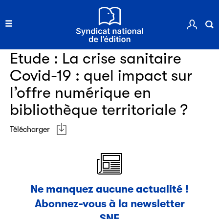
Clic.EDIt, pour faciliter les échanges informatisés entre
tous les acteurs de la filière de la fabrication de livres.
Ressources documentaires
Etude : La crise sanitaire
Covid-19 : quel impact sur
l’offre numérique en
bibliothèque territoriale ?
Les petits champions de la lecture
Le jeu de lecture à voix haute gratuit et ouvert à tous les
Télécharger
enfants de CM1 et de CM2.
Partenaire
Ne manquez aucune actualité !
Abonnez-vous à la newsletter
SNE