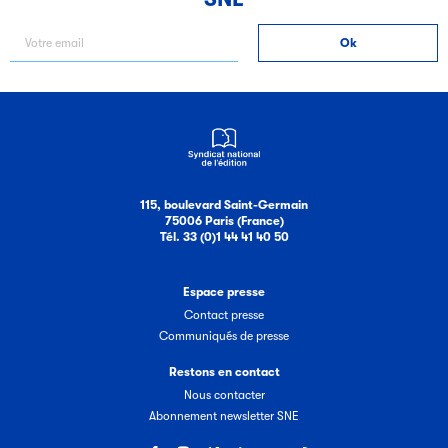
Filéas
Filéas est une plateforme en ligne destinée à l’ensemble
des acteurs de la filière du livre. Suivez les ventes de vos
ouvrages grâce à Filéas.
115, boulevard Saint-Germain
75006 Paris (France)
Tél. 33 (0)1 44 41 40 50
Espace presse
Contact presse
Communiqués de presse
Restons en contact
Nous contacter
Abonnement newsletter SNE