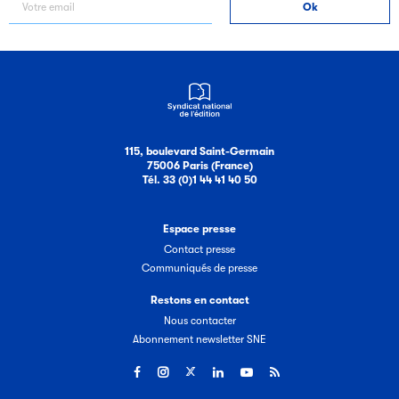
Filéas
115, boulevard Saint-Germain
Filéas est une plateforme en ligne destinée à l’ensemble
75006 Paris (France)
Tél. 33 (0)1 44 41 40 50
des acteurs de la filière du livre. Suivez les ventes de vos
ouvrages grâce à Filéas.
Espace presse
Contact presse
Communiqués de presse
Restons en contact
Nous contacter
Abonnement newsletter SNE