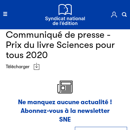
Clic.EDIt, pour faciliter les échanges informatisés entre
tous les acteurs de la filière de la fabrication de livres.
Ressources documentaires
Communiqué de presse -
Prix du livre Sciences pour
tous 2020
Télécharger
Les petits champions de la lecture
Le jeu de lecture à voix haute gratuit et ouvert à tous les
enfants de CM1 et de CM2.
Ne manquez aucune actualité !
Abonnez-vous à la newsletter
Partenaire
SNE