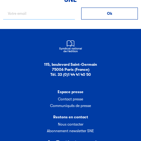
Filéas
Filéas est une plateforme en ligne destinée à l’ensemble
des acteurs de la filière du livre. Suivez les ventes de vos
ouvrages grâce à Filéas.
115, boulevard Saint-Germain
75006 Paris (France)
Tél. 33 (0)1 44 41 40 50
Espace presse
Contact presse
Communiqués de presse
Restons en contact
Nous contacter
Abonnement newsletter SNE