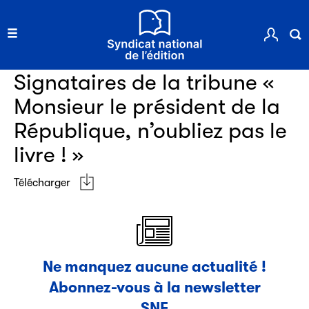
Clic.EDIt, pour faciliter les échanges informatisés entre
tous les acteurs de la filière de la fabrication de livres.
Ressources documentaires
Signataires de la tribune «
Monsieur le président de la
République, n’oubliez pas le
livre ! »
Les petits champions de la lecture
Le jeu de lecture à voix haute gratuit et ouvert à tous les
Télécharger
enfants de CM1 et de CM2.
Partenaire
Ne manquez aucune actualité !
Abonnez-vous à la newsletter
SNE