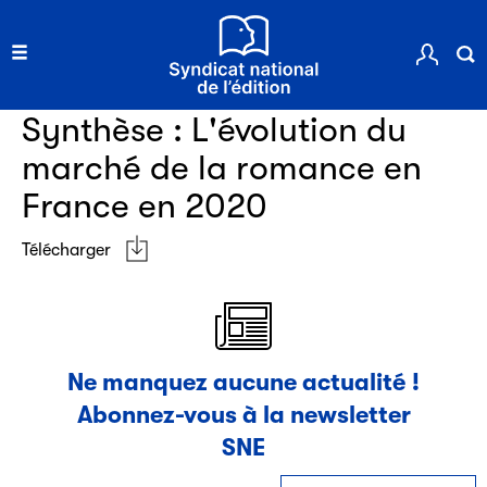
Clic.EDIt, pour faciliter les échanges informatisés entre
tous les acteurs de la filière de la fabrication de livres.
Ressources documentaires
Synthèse : L'évolution du
marché de la romance en
France en 2020
Télécharger
Les petits champions de la lecture
Le jeu de lecture à voix haute gratuit et ouvert à tous les
enfants de CM1 et de CM2.
Ne manquez aucune actualité !
Abonnez-vous à la newsletter
Partenaire
SNE