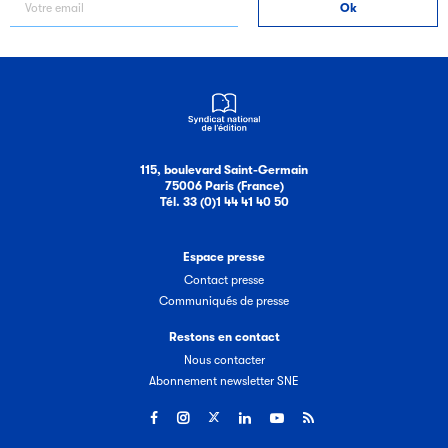
Filéas
115, boulevard Saint-Germain
Filéas est une plateforme en ligne destinée à l’ensemble
75006 Paris (France)
Tél. 33 (0)1 44 41 40 50
des acteurs de la filière du livre. Suivez les ventes de vos
ouvrages grâce à Filéas.
Espace presse
Contact presse
Communiqués de presse
Restons en contact
Nous contacter
Abonnement newsletter SNE