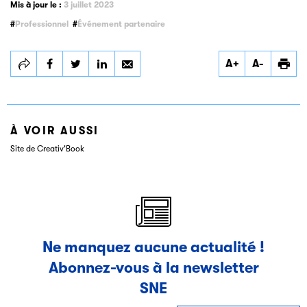
Mis à jour le :
3 juillet 2023
Professionnel
Événement partenaire
Partager
Partager
Partager
A+
A-
Creativ’Book et La
Creativ’Book et La
Creativ’Book et La
Nuit du Livre 2023
Nuit du Livre 2023
Nuit du Livre 2023
À VOIR AUSSI
Site de Creativ'Book
Ne manquez aucune actualité !
Abonnez-vous à la newsletter
SNE