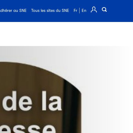
FAQ de l'édition
dhérer au SNE
Tous les sites du SNE
Fr
En
Comp