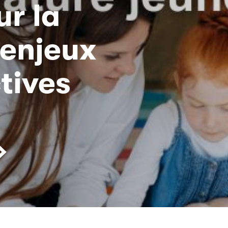
ur la
 enjeux
tives
»