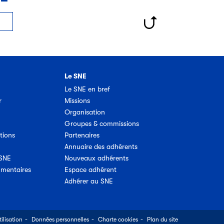
Le SNE
Le SNE en bref
r
Missions
Organisation
Groupes & commissions
tions
Partenaires
Annuaire des adhérents
 SNE
Nouveaux adhérents
umentaires
Espace adhérent
Adhérer au SNE
ilisation
Données personnelles
Charte cookies
Plan du site