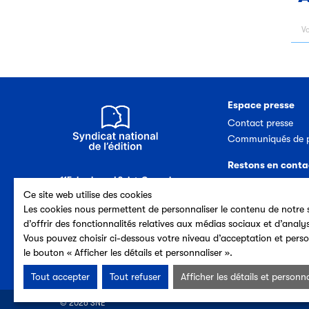
Espace presse
Contact presse
Communiqués de p
Restons en conta
115, boulevard Saint-Germain
Nous contacter
75006 Paris (France)
Ce site web utilise des cookies
Abonnement newsl
Tél. 33 (0)1 44 41 40 50
Les cookies nous permettent de personnaliser le contenu de notre s
d’offrir des fonctionnalités relatives aux médias sociaux et d’analy
Vous pouvez choisir ci-dessous votre niveau d’acceptation et perso
le bouton « Afficher les détails et personnaliser ».
Tout accepter
Tout refuser
Afficher les détails et personna
© 2026 SNE