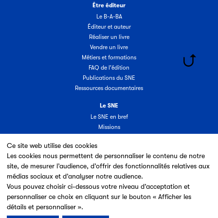
Être éditeur
Le B-A-BA
Éditeur et auteur
Réaliser un livre
Vendre un livre
Métiers et formations
FAQ de l'édition
Publications du SNE
Ressources documentaires
Le SNE
Le SNE en bref
Missions
Organisation
Ce site web utilise des cookies
Groupes & commissions
Les cookies nous permettent de personnaliser le contenu de notre
Partenaires
site, de mesurer l’audience, d’offrir des fonctionnalités relatives aux
Annuaire des adhérents
médias sociaux et d’analyser notre audience.
Nouveaux adhérents
Vous pouvez choisir ci-dessous votre niveau d’acceptation et
Espace adhérent
personnaliser ce choix en cliquant sur le bouton « Afficher les
Adhérer au SNE
détails et personnaliser ».