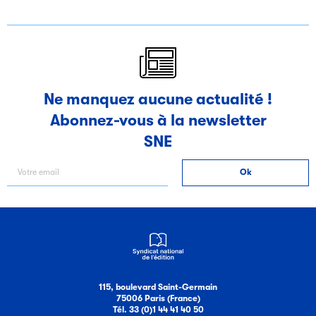
parisiens fêtent leur
parisiens fêtent leur
parisiens fêtent leur
475e anniversaire en
475e anniversaire en
475e anniversaire en
novembre 2025
novembre 2025
novembre 2025
Ne manquez aucune actualité !
Abonnez-vous à la newsletter
SNE
115, boulevard Saint-Germain
75006 Paris (France)
Tél. 33 (0)1 44 41 40 50