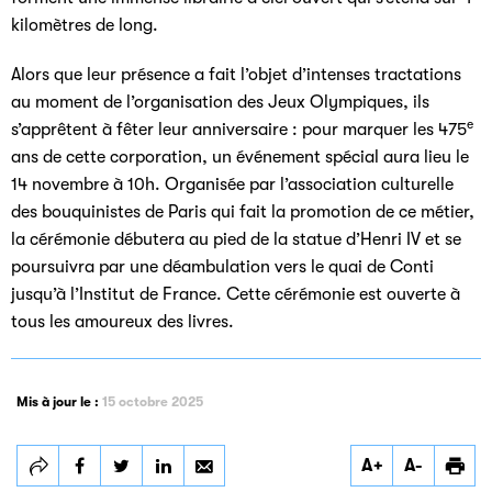
kilomètres de long.
Alors que leur présence a fait l’objet d’intenses tractations
au moment de l’organisation des Jeux Olympiques, ils
e
s’apprêtent à fêter leur anniversaire : pour marquer les 475
ans de cette corporation, un événement spécial aura lieu le
14 novembre à 10h. Organisée par l’association culturelle
des bouquinistes de Paris qui fait la promotion de ce métier,
la cérémonie débutera au pied de la statue d’Henri IV et se
poursuivra par une déambulation vers le quai de Conti
jusqu’à l’Institut de France. Cette cérémonie est ouverte à
tous les amoureux des livres.
Mis à jour le :
15 octobre 2025
Partager
Partager
Partager
A+
A-
Les bouquinistes
Les bouquinistes
Les bouquinistes