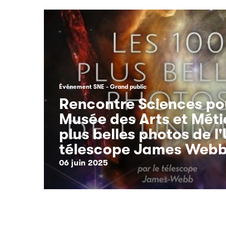
Événement SNE
Grand public
Rencontre Sciences po
Musée des Arts et Métie
plus belles photos de l'
télescope James Webb
06 juin 2025