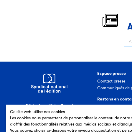
A
Espace presse
Contact presse
Communiqués de p
Restons en conta
115, boulevard Saint-Germain
Nous contacter
75006 Paris (France)
Ce site web utilise des cookies
Abonnement newsl
Tél. 33 (0)1 44 41 40 50
Les cookies nous permettent de personnaliser le contenu de notre s
d’offrir des fonctionnalités relatives aux médias sociaux et d’analy
Vous pouvez choisir ci-dessous votre niveau d’acceptation et perso