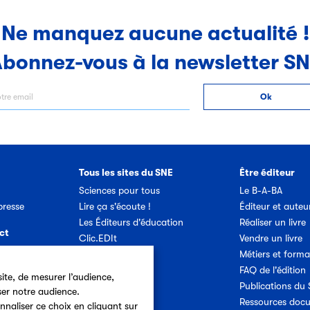
Ne manquez aucune actualité !
bonnez-vous à la newsletter S
Tous les sites du SNE
Être éditeur
Sciences pour tous
Le B-A-BA
resse
Lire ça s'écoute !
Éditeur et auteu
Les Éditeurs d'éducation
Réaliser un livre
ct
Clic.EDIt
Vendre un livre
Ref-Lex
Métiers et forma
etter SNE
Prix Vendredi
FAQ de l'édition
ite, de mesurer l’audience,
Publications du
ser notre audience.
Offres d'emploi
Ressources doc
nnaliser ce choix en cliquant sur