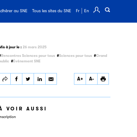
FAQ de l'édition
dhérer au SNE
Tous les sites du SNE
Fr
En
Comp
Mis à jour le :
26 mars 2025
Rencontres Sciences pour tous
Sciences pour tous
Grand
public
Événement SNE
Partager
Partager
Partager
Imprimer
A+
A-
Rencontre Sciences
Rencontre Sciences
Rencontre Sciences
pour tous au Musée
pour tous au Musée
pour tous au Musée
des Arts et Métiers :
des Arts et Métiers :
des Arts et Métiers :
« Tout comprendre
« Tout comprendre
« Tout comprendre
(ou presque) sur l’IA
(ou presque) sur l’IA
(ou presque) sur l’IA
À VOIR AUSSI
»
»
»
Inscription