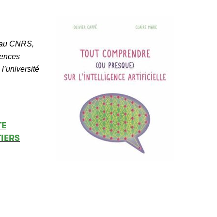
e au CNRS,
iences
l’université
TE
TIERS