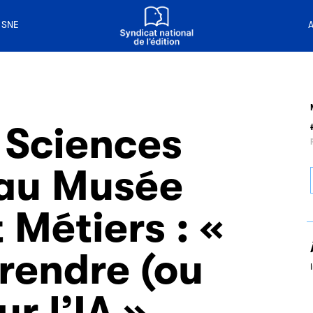
n livre
 de la lecture
 SNE
A
 Sciences
 au Musée
 Métiers : «
rendre (ou
r l’IA »