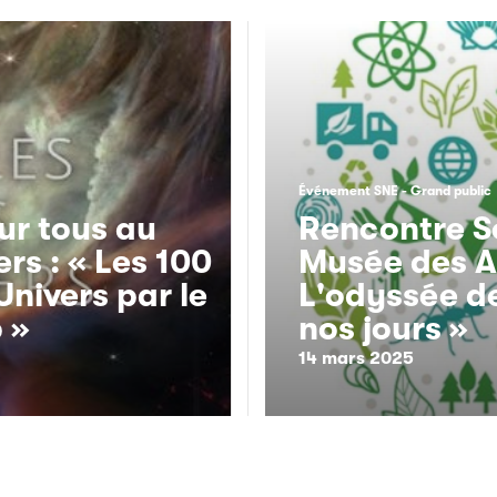
Événement SNE
Grand public
ur tous au
Rencontre S
rs : « Les 100
Musée des Ar
Univers par le
L'odyssée d
 »
nos jours »
14 mars 2025