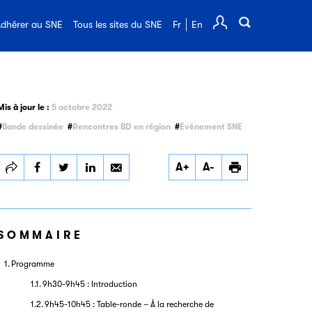
FAQ de l'édition
dhérer au SNE
Tous les sites du SNE
Fr
En
Comp
Mis à jour le :
5 octobre 2022
Bande dessinée
Rencontres BD en région
Événement SNE
Partager
Partager
Partager
Imprimer
A+
A-
Rencontre avec les
Rencontre avec les
Rencontre avec les
éditeurs de BD à
éditeurs de BD à
éditeurs de BD à
Blois
Blois
Blois
SOMMAIRE
Programme
9h30-9h45 : Introduction
9h45-10h45 : Table-ronde – À la recherche de