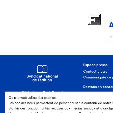
A
Espace presse
Contact presse
Communiqués de p
Restons en conta
115, boulevard Saint-Germain
Nous contacter
75006 Paris (France)
Ce site web utilise des cookies
Abonnement newsl
Tél. 33 (0)1 44 41 40 50
Les cookies nous permettent de personnaliser le contenu de notre s
d’offrir des fonctionnalités relatives aux médias sociaux et d’analy