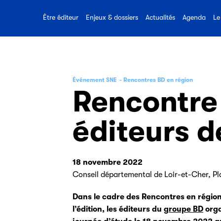
Toutes nos ressources
quotidien pour les éditeurs, le
Réaliser u
sur le métier d’éditeur
Promotion
livre et la lecture.
Être éditeur
Enjeux & dossiers
Actualités
Agenda
Le
Événement SNE
Rencontres BD en région
Rencontre
éditeurs d
18 novembre 2022
Conseil départemental de Loir-et-Cher, Pla
Dans le cadre des Rencontres en région
l’édition, les éditeurs du
groupe BD
orga