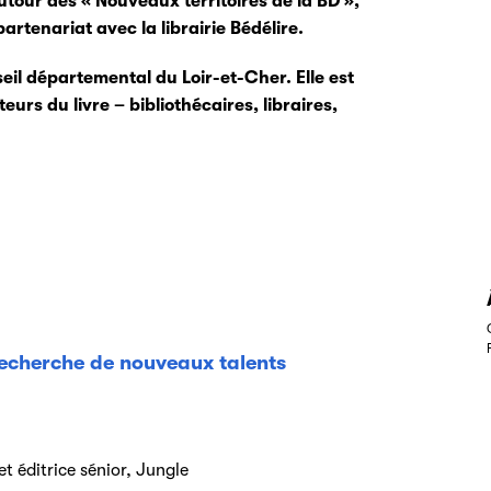
tour des « Nouveaux territoires de la BD »,
rtenariat avec la librairie Bédélire.
eil départemental du Loir-et-Cher. Elle est
urs du livre – bibliothécaires, libraires,
recherche de nouveaux talents
 et éditrice sénior, Jungle