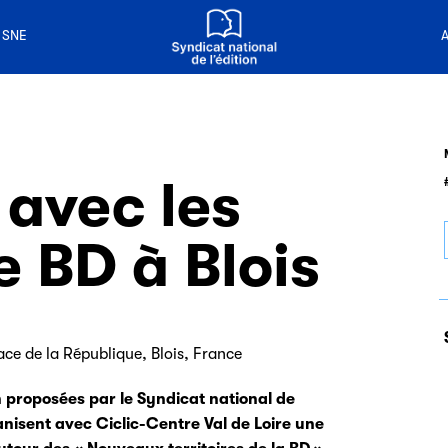
n livre
 de la lecture
 SNE
A
 avec les
e BD à Blois
ce de la République, Blois, France
 proposées par le Syndicat national de
nisent avec Ciclic-Centre Val de Loire une