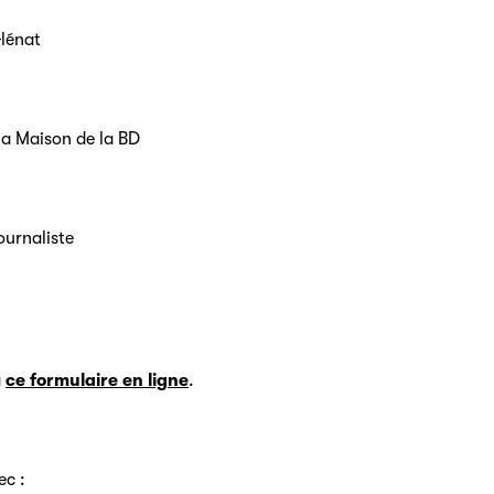
Glénat
la Maison de la BD
ournaliste
a
ce formulaire en ligne
.
ec :