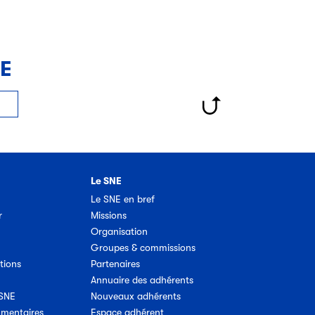
NE
Le SNE
Le SNE en bref
r
Missions
Organisation
Groupes & commissions
tions
Partenaires
Annuaire des adhérents
 SNE
Nouveaux adhérents
umentaires
Espace adhérent