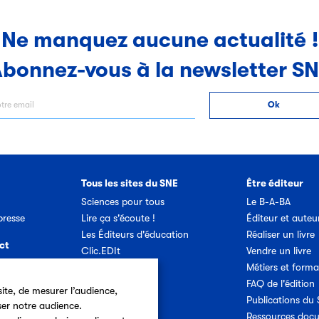
Ne manquez aucune actualité !
bonnez-vous à la newsletter S
Tous les sites du SNE
Être éditeur
Sciences pour tous
Le B-A-BA
resse
Lire ça s'écoute !
Éditeur et auteu
Les Éditeurs d'éducation
Réaliser un livre
ct
Clic.EDIt
Vendre un livre
Ref-Lex
Métiers et forma
etter SNE
Prix Vendredi
FAQ de l'édition
ite, de mesurer l’audience,
Publications du
ser notre audience.
Offres d'emploi
Ressources doc