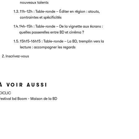
nouveaux talents
11h-12h : Table-ronde – Éditer en région : atouts,
contraintes et spécificités
14h-15h : Table-ronde – De la vignette aux écrans :
quelles passerelles entre BD et cinéma ?
15h15-16h15 : Table-ronde – La BD, tremplin vers la
lecture : accompagner les regards
Inscrivez-vous
À VOIR AUSSI
CICLIC
Festival bd Boom - Maison de la BD