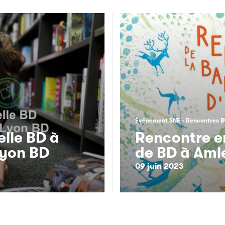
Événement SNE
Rencontres B
lle BD à
Rencontre en
Lyon BD
de BD à Ami
09 juin 2023