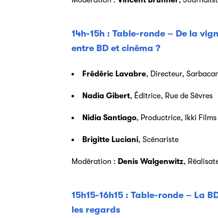
Modération :
Vincent Brunner
, Journalis
14h-15h : Table-ronde – De la vign
entre BD et cinéma ?
Frédéric Lavabre
, Directeur, Sarbaca
Nadia Gibert
, Éditrice, Rue de Sèvres
Nidia Santiago
, Productrice, Ikki Films
Brigitte Luciani
, Scénariste
Modération :
Denis Walgenwitz
, Réalisat
15h15-16h15 : Table-ronde – La BD
les regards