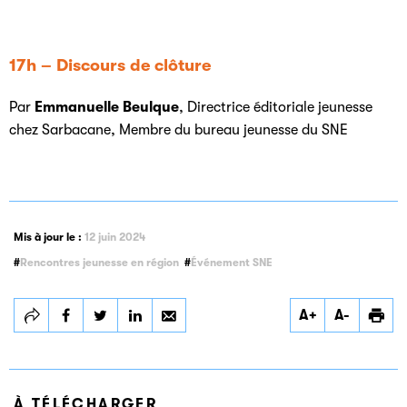
17h – Discours de clôture
Par
Emmanuelle Beulque
, Directrice éditoriale jeunesse
chez Sarbacane, Membre du bureau jeunesse du SNE
Mis à jour le :
12 juin 2024
Rencontres jeunesse en région
Événement SNE
Partager
Partager
Partager
A+
A-
Rencontre
Rencontre
Rencontre
professionnelle
professionnelle
professionnelle
jeunesse à Strasbourg
jeunesse à Strasbourg
jeunesse à Strasbourg
À TÉLÉCHARGER