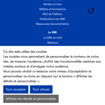
Vendre un livre
Métiers et formations
FAQ de l'édition
Publications du SNE
Ressources documentaires
Le SNE
Le SNE en bref
Missions
Organisation
Ce site web utilise des cookies
Groupes & commissions
Les cookies nous permettent de personnaliser le contenu de notre
Partenaires
site, de mesurer l’audience, d’offrir des fonctionnalités relatives aux
Annuaire des adhérents
médias sociaux et d’analyser notre audience.
Nouveaux adhérents
Vous pouvez choisir ci-dessous votre niveau d’acceptation et
Espace adhérent
personnaliser ce choix en cliquant sur le bouton « Afficher les
Adhérer au SNE
détails et personnaliser ».
Tout accepter
Tout refuser
Mentions légales & Conditions d’utilisation
Données personnelles
Afficher les détails et personnaliser
Charte cookies
Plan du site
© 2026 SNE