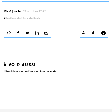
Mis à jour le :
13 octobre 2025
Festival du Livre de Paris
Partager
Partager
Partager
A+
A-
Édition 2023
Édition 2023
Édition 2023
À VOIR AUSSI
Site officiel du Festival du Livre de Paris