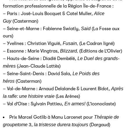
formation professionnelle de la Région Île-de-France :
– Paris : José-Louis Bocquet & Catel Muller,
Alice
Guy
(Casterman)
– Seine-et-Marne : Fabienne Swiatly,
Said
(La Fosse aux
ours)
– Yvelines : Christian Viguié,
Fusain,
(Le Cadran ligné)
– Essonne : Marie Vingtras,
Blizzard,
(Editions de L’Olivier)
– Hauts-de-Seine : Diadié Dembélé,
Le Duel des grands-
mères
(Jean-Claude Lattès)
– Seine-Saint-Denis : David Sala,
Le Poids des
héros
(Casterman)
– Val-de-Marne : Arnaud Delalande & Laurent Bidot,
Après
la rafle: une histoire vraie
(Les Arènes)
– Val d’Oise : Sylvain Pattieu,
En armes!
(L’iconoclaste)
Prix Marcel Gotlib à Manu Larcenet pour
Thérapie de
groupetome
3,
la tristesse durera toujours
(Dargaud)