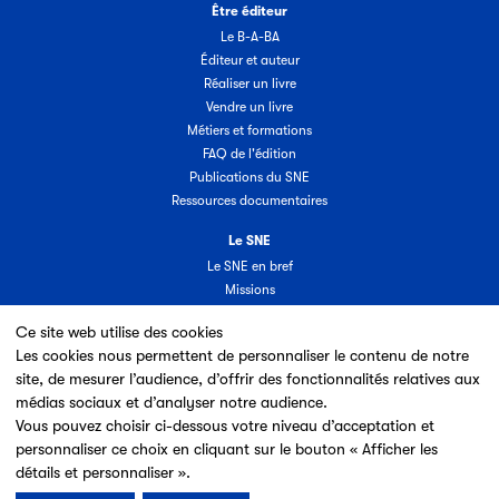
Être éditeur
Le B-A-BA
Éditeur et auteur
Réaliser un livre
Vendre un livre
Métiers et formations
FAQ de l'édition
Publications du SNE
Ressources documentaires
Le SNE
Le SNE en bref
Missions
Organisation
Ce site web utilise des cookies
Groupes & commissions
Les cookies nous permettent de personnaliser le contenu de notre
Partenaires
site, de mesurer l’audience, d’offrir des fonctionnalités relatives aux
Annuaire des adhérents
médias sociaux et d’analyser notre audience.
Nouveaux adhérents
Vous pouvez choisir ci-dessous votre niveau d’acceptation et
Espace adhérent
personnaliser ce choix en cliquant sur le bouton « Afficher les
Adhérer au SNE
détails et personnaliser ».