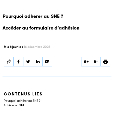
Pourquoi adhérer au SNE ?
Accéder au formulaire d’adhésion
Mis à jour le :
16 décembre 2025
Partager
Partager
Partager
A+
A-
Comment adhérer
Comment adhérer
Comment adhérer
au SNE ?
au SNE ?
au SNE ?
CONTENUS LIÉS
Pourquoi adhérer au SNE ?
Adhérer au SNE