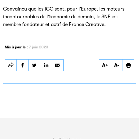
Convaincu que les ICC sont, pour l’Europe, les moteurs
incontournables de l’économie de demain, le SNE est
membre fondateur et actif de France Créative.
Mis à jour le :
7 juin 2023
Partager
Partager
Partager
A+
A-
Rassembler &
Rassembler &
Rassembler &
Dialoguer
Dialoguer
Dialoguer