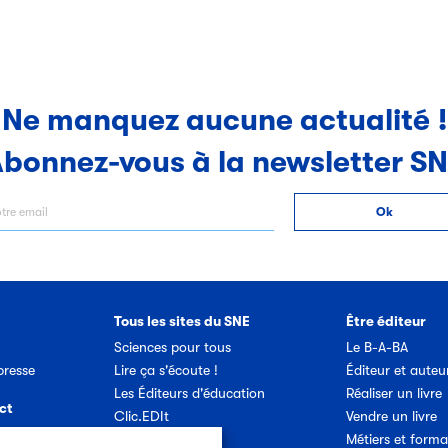
Ne manquez aucune actualité !
bonnez-vous à la newsletter S
Tous les sites du SNE
Être éditeur
Sciences pour tous
Le B-A-BA
resse
Lire ça s'écoute !
Éditeur et auteu
Les Éditeurs d'éducation
Réaliser un livre
ct
Clic.EDIt
Vendre un livre
Ref-Lex
Métiers et forma