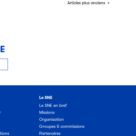
Articles plus anciens
NE
Le SNE
Le SNE en bref
r
Missions
Organisation
Groupes & commissions
tions
Partenaires