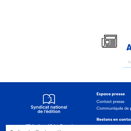
A
Espace presse
Contact presse
Communiqués de p
Restons en conta
115, boulevard Saint-Germain
Nous contacter
75006 Paris (France)