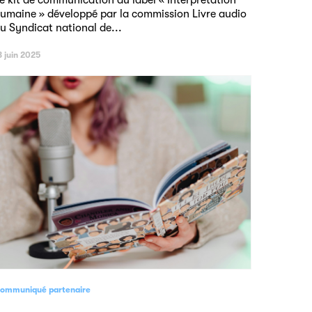
e kit de communication du label « Interprétation
umaine » développé par la commission Livre audio
u Syndicat national de...
3 juin 2025
ommuniqué partenaire