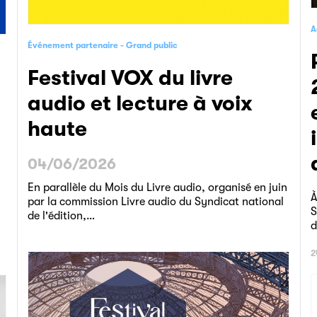
A
Événement partenaire
Grand public
Résultats
Festival VOX du livre
audio et lecture à voix
haute
04/06/2026
En parallèle du Mois du Livre audio, organisé en juin
À
par la commission Livre audio du Syndicat national
S
de l'édition,…
d
2