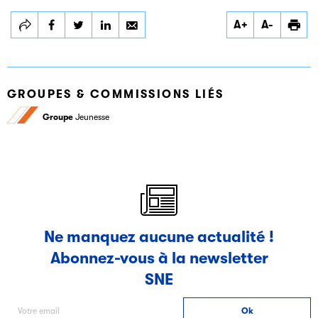
Partager
Partager
Partager
A+
A-
ACTES SUD
ACTES SUD
ACTES SUD
PAPIER
PAPIER
PAPIER
GROUPES & COMMISSIONS LIÉS
Groupe
Jeunesse
Ne manquez aucune actualité !
Abonnez-vous à la newsletter
SNE