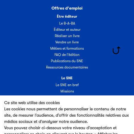
Offres d'emploi
Être éditeur
Le B-A-BA
Éditeur et auteur
Réaliser un livre
Vendre un livre
Métiers et formations
FAQ de l'édition
Publications du SNE
Ressources documentaires
Le SNE
Le SNE en bref
Missions
Organisation
Ce site web utilise des cookies
Groupes & commissions
Les cookies nous permettent de personnaliser le contenu de notre
Partenaires
site, de mesurer l’audience, d’offrir des fonctionnalités relatives aux
Annuaire des adhérents
médias sociaux et d’analyser notre audience.
Nouveaux adhérents
Vous pouvez choisir ci-dessous votre niveau d’acceptation et
Espace adhérent