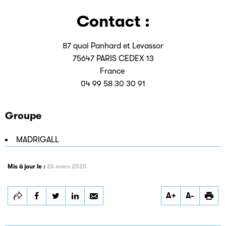
Contact :
87 quai Panhard et Levassor
75647 PARIS CEDEX 13
France
04 99 58 30 30 91
Groupe
MADRIGALL
Mis à jour le :
26 mars 2020
Partager
Partager
Partager
A+
A-
CLIMATS
CLIMATS
CLIMATS