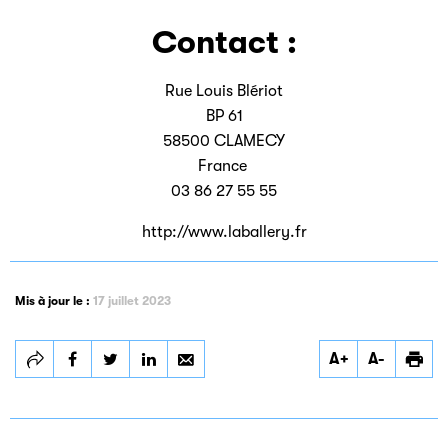
Contact :
Rue Louis Blériot
BP 61
58500 CLAMECY
France
03 86 27 55 55
http://www.laballery.fr
Mis à jour le :
17 juillet 2023
Partager
Partager
Partager
A+
A-
LABALLERY
LABALLERY
LABALLERY