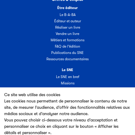
Être éditeur
Le B-A-BA
Éditeur et auteur
Réaliser un livre
Vendre un livre
Métiers et formations
FAQ de l'édition
Publications du SNE
Ressources documentaires
Le SNE
Le SNE en bref
Missions
Organisation
Ce site web utilise des cookies
Groupes & commissions
Les cookies nous permettent de personnaliser le contenu de notre
Partenaires
site, de mesurer l’audience, d’offrir des fonctionnalités relatives aux
Annuaire des adhérents
médias sociaux et d’analyser notre audience.
Nouveaux adhérents
Vous pouvez choisir ci-dessous votre niveau d’acceptation et
Espace adhérent
personnaliser ce choix en cliquant sur le bouton « Afficher les
Adhérer au SNE
détails et personnaliser ».