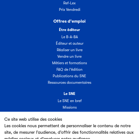
Ref-Lex
Prix Vendredi
Offres d'emploi
Être éditeur
Le B-A-BA
Éditeur et auteur
Réaliser un livre
Vendre un livre
Métiers et formations
FAQ de l'édition
Publications du SNE
Ressources documentaires
Le SNE
Le SNE en bref
Missions
Organisation
Ce site web utilise des cookies
Groupes & commissions
Les cookies nous permettent de personnaliser le contenu de notre
Partenaires
site, de mesurer l’audience, d’offrir des fonctionnalités relatives aux
Annuaire des adhérents
médias sociaux et d’analyser notre audience.