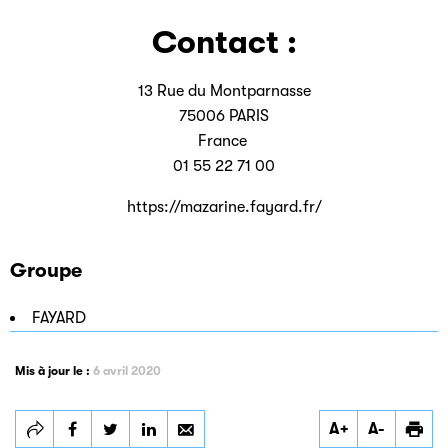
Contact :
13 Rue du Montparnasse
75006 PARIS
France
01 55 22 71 00
https://mazarine.fayard.fr/
Groupe
FAYARD
Mis à jour le :
6 avril 2020
Partager
Partager
Partager
A+
A-
MAZARINE
MAZARINE
MAZARINE