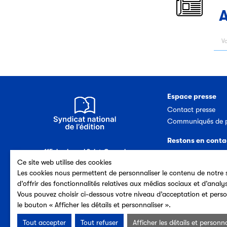
A
Espace presse
Contact presse
Communiqués de p
Restons en conta
115, boulevard Saint-Germain
Nous contacter
75006 Paris (France)
Ce site web utilise des cookies
Abonnement newsl
Tél. 33 (0)1 44 41 40 50
Les cookies nous permettent de personnaliser le contenu de notre s
d’offrir des fonctionnalités relatives aux médias sociaux et d’analy
Vous pouvez choisir ci-dessous votre niveau d’acceptation et perso
le bouton « Afficher les détails et personnaliser ».
Tout accepter
Tout refuser
Afficher les détails et personna