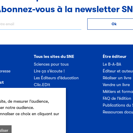
bonnez-vous à la newsletter S
Tous les sites du SNE
Être éditeur
Sciences pour tous
Le B-A-BA
resse
Lire ça s'écoute !
Éditeur et auteu
Les Éditeurs d'éducation
Réaliser un livre
ct
Clic.EDIt
Vendre un livre
Ref-Lex
Métiers et forma
etter SNE
Prix Vendredi
FAQ de l'édition
ite, de mesurer l’audience,
Publications du
ser notre audience.
Offres d'emploi
Ressources doc
nnaliser ce choix en cliquant sur
liser