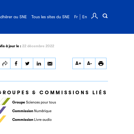
Offres d'emploi
Les webinaires du SNE
Adhérer au SNE
Annuaire des adhérents
dhérer au SNE
Tous les sites du SNE
Fr
En
Comp
FAQ de l'édition
Mis à jour le :
22 décembre 2022
Partager
Partager
Partager
Imprimer
A+
A-
SCITEP SAS
SCITEP SAS
SCITEP SAS
GROUPES & COMMISSIONS LIÉS
Groupe
Sciences pour tous
Commission
Numérique
Commission
Livre audio