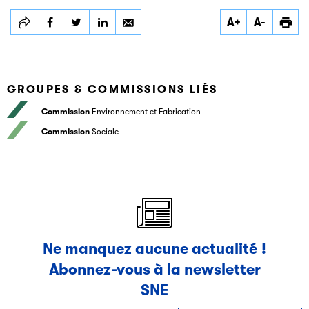
Partager
Partager
Partager
A+
A-
WEKA EDITIONS
WEKA EDITIONS
WEKA EDITIONS
GROUPES & COMMISSIONS LIÉS
Commission
Environnement et Fabrication
Commission
Sociale
Ne manquez aucune actualité !
Abonnez-vous à la newsletter
SNE