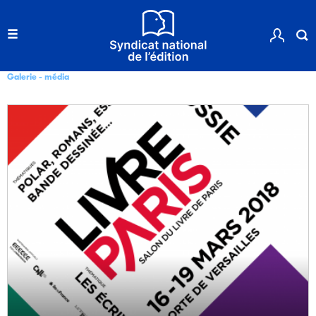
Galerie - média
Filéas
Filéas est une plateforme en ligne destinée à l’ensemble
des acteurs de la filière du livre. Suivez les ventes de vos
ouvrages grâce à Filéas.