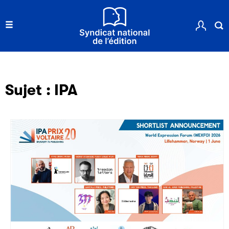
Filéas
Sujet :
IPA
Filéas est une plateforme en ligne destinée à l’ensemble
des acteurs de la filière du livre. Suivez les ventes de vos
ouvrages grâce à Filéas.