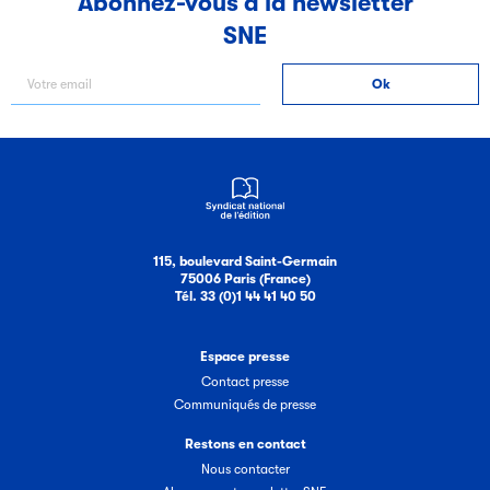
Abonnez-vous à la newsletter
SNE
Filéas
Filéas est une plateforme en ligne destinée à l’ensemble
des acteurs de la filière du livre. Suivez les ventes de vos
ouvrages grâce à Filéas.
115, boulevard Saint-Germain
75006 Paris (France)
Tél. 33 (0)1 44 41 40 50
Espace presse
Contact presse
Communiqués de presse
Restons en contact
Nous contacter