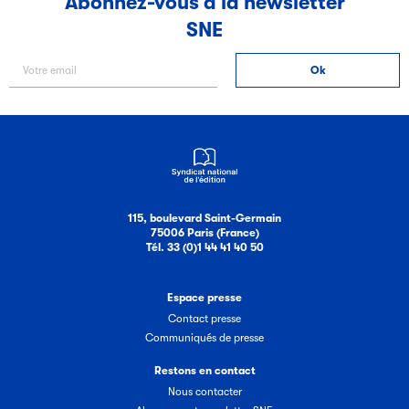
Abonnez-vous à la newsletter
SNE
Filéas
Filéas est une plateforme en ligne destinée à l’ensemble
des acteurs de la filière du livre. Suivez les ventes de vos
ouvrages grâce à Filéas.
115, boulevard Saint-Germain
75006 Paris (France)
Tél. 33 (0)1 44 41 40 50
Espace presse
Contact presse
Communiqués de presse
Restons en contact
Nous contacter