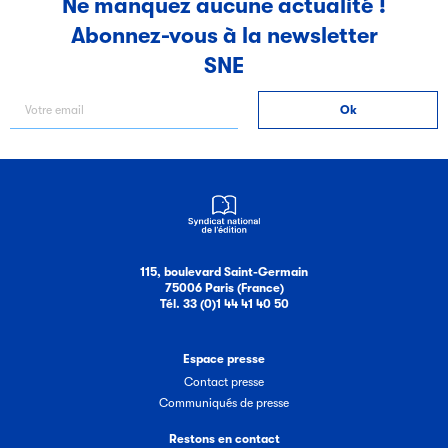
Ne manquez aucune actualité !
Abonnez-vous à la newsletter
Filéas
SNE
Filéas est une plateforme en ligne destinée à l’ensemble
des acteurs de la filière du livre. Suivez les ventes de vos
ouvrages grâce à Filéas.
115, boulevard Saint-Germain
75006 Paris (France)
Tél. 33 (0)1 44 41 40 50
Espace presse
Contact presse
Communiqués de presse
Restons en contact