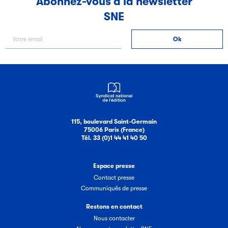
Abonnez-vous à la newsletter
SNE
Filéas
Filéas est une plateforme en ligne destinée à l’ensemble
des acteurs de la filière du livre. Suivez les ventes de vos
ouvrages grâce à Filéas.
115, boulevard Saint-Germain
75006 Paris (France)
Tél. 33 (0)1 44 41 40 50
Espace presse
Contact presse
Communiqués de presse
Restons en contact
Nous contacter