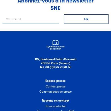
Abonnez-vous à la newsletter
SNE
Filéas
Filéas est une plateforme en ligne destinée à l’ensemble
des acteurs de la filière du livre. Suivez les ventes de vos
ouvrages grâce à Filéas.
115, boulevard Saint-Germain
75006 Paris (France)
Tél. 33 (0)1 44 41 40 50
Espace presse
Contact presse
Communiqués de presse
Restons en contact
Nous contacter