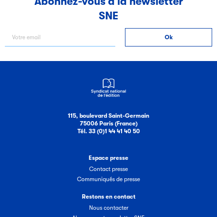
Abonnez-vous à la newsletter
SNE
Filéas
Filéas est une plateforme en ligne destinée à l’ensemble
des acteurs de la filière du livre. Suivez les ventes de vos
ouvrages grâce à Filéas.
115, boulevard Saint-Germain
75006 Paris (France)
Tél. 33 (0)1 44 41 40 50
Espace presse
Contact presse
Communiqués de presse
Restons en contact
Nous contacter