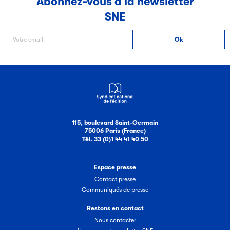
Abonnez-vous à la newsletter
SNE
Filéas
Filéas est une plateforme en ligne destinée à l’ensemble
des acteurs de la filière du livre. Suivez les ventes de vos
ouvrages grâce à Filéas.
115, boulevard Saint-Germain
75006 Paris (France)
Tél. 33 (0)1 44 41 40 50
Espace presse
Contact presse
Communiqués de presse
Restons en contact
Nous contacter