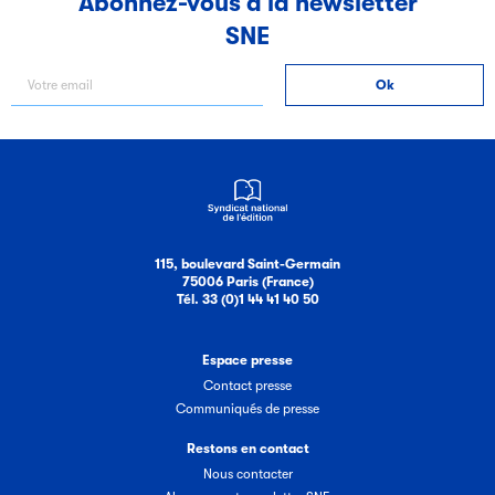
Abonnez-vous à la newsletter
SNE
Filéas
Filéas est une plateforme en ligne destinée à l’ensemble
des acteurs de la filière du livre. Suivez les ventes de vos
ouvrages grâce à Filéas.
115, boulevard Saint-Germain
75006 Paris (France)
Tél. 33 (0)1 44 41 40 50
Espace presse
Contact presse
Communiqués de presse
Restons en contact
Nous contacter