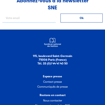
Abonnez-vous à la newsletter
SNE
Filéas
Filéas est une plateforme en ligne destinée à l’ensemble
des acteurs de la filière du livre. Suivez les ventes de vos
ouvrages grâce à Filéas.
115, boulevard Saint-Germain
75006 Paris (France)
Tél. 33 (0)1 44 41 40 50
Espace presse
Contact presse
Communiqués de presse
Restons en contact
Nous contacter